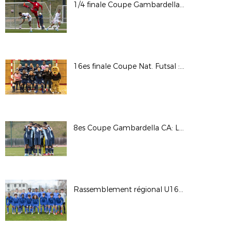
1/4 finale Coupe Gambardella : OL / RCSA
16es finale Coupe Nat. Futsal : AS Martel Caluire / Toulon Elite Futsal © Photos LAuRAFoot- Alain Chenevière
8es Coupe Gambardella CA: Lyon - La Duchère / Le HAC © Photos LAuRAFoot- Alain Chenevière
Rassemblement régional U16G - Phase finale 2022