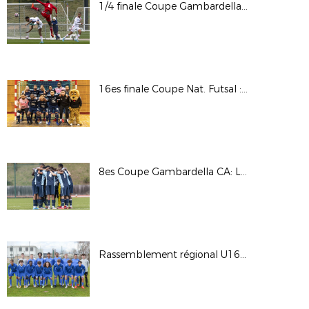
1/4 finale Coupe Gambardella : OL / RCSA
16es finale Coupe Nat. Futsal : AS Martel Caluire / Toulon Elite Futsal © Photos LAuRAFoot- Alain Chenevière
8es Coupe Gambardella CA: Lyon - La Duchère / Le HAC © Photos LAuRAFoot- Alain Chenevière
Rassemblement régional U16G - Phase finale 2022