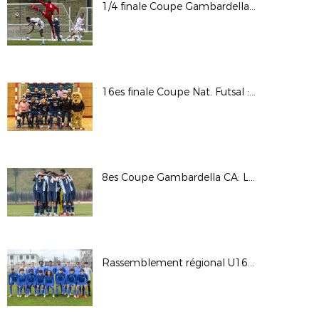
1/4 finale Coupe Gambardella : OL / RCSA
16es finale Coupe Nat. Futsal : AS Martel Caluire / Toulon Elite Futsal © Photos LAuRAFoot- Alain Chenevière
8es Coupe Gambardella CA: Lyon - La Duchère / Le HAC © Photos LAuRAFoot- Alain Chenevière
Rassemblement régional U16G - Phase finale 2022