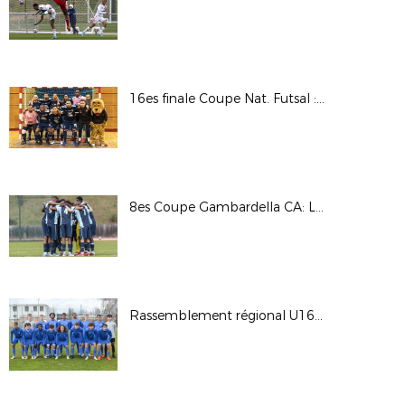
16es finale Coupe Nat. Futsal : AS Martel Caluire / Toulon Elite Futsal © Photos LAuRAFoot- Alain Chenevière
8es Coupe Gambardella CA: Lyon - La Duchère / Le HAC © Photos LAuRAFoot- Alain Chenevière
Rassemblement régional U16G - Phase finale 2022