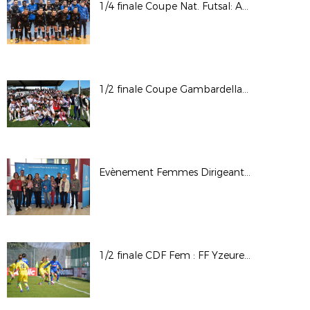
1/4 finale Coupe Nat. Futsal: ALF Futsal / Nantes Met. Futsal © Photos LAuRAFoot- Alain Chenevière
1/2 finale Coupe Gambardella CA: OL - ESTAC / © Photos LAuRAFoot- Alain Chenevière
Evènement Femmes Dirigeantes - Elle et LAuRAFoot 2022
1/2 finale CDF Fem : FF Yzeure AA / FC Nantes A