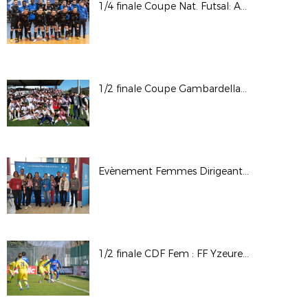
1/4 finale Coupe Nat. Futsal: ALF Futsal / Nantes Met. Futsal © Photos LAuRAFoot- Alain Chenevière
1/2 finale Coupe Gambardella CA: OL - ESTAC / © Photos LAuRAFoot- Alain Chenevière
Evènement Femmes Dirigeantes - Elle et LAuRAFoot 2022
1/2 finale CDF Fem : FF Yzeure AA / FC Nantes A