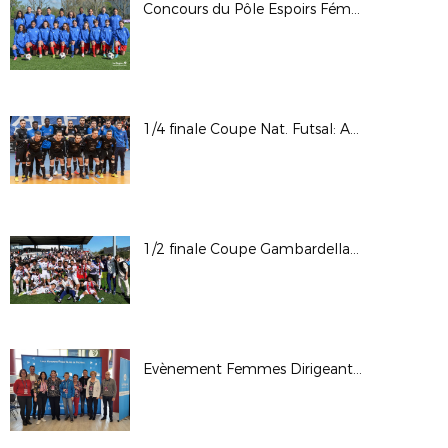
Concours du Pôle Espoirs Féminin - 2022
1/4 finale Coupe Nat. Futsal: ALF Futsal / Nantes Met. Futsal © Photos LAuRAFoot- Alain Chenevière
1/2 finale Coupe Gambardella CA: OL - ESTAC / © Photos LAuRAFoot- Alain Chenevière
Evènement Femmes Dirigeantes - Elle et LAuRAFoot 2022