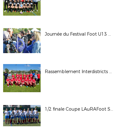
Journée du Festival Foot U13 Pitch 2022
Rassemblement Interdistricts U14F - Avril 2022
1/2 finale Coupe LAuRAFoot Sén. Fém. CA: OL - Cébazat S. / © Photos LAuRAFoot- Alain Chenevière