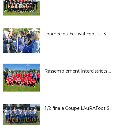
Journée du Festival Foot U13 Pitch 2022
Rassemblement Interdistricts U14F - Avril 2022
1/2 finale Coupe LAuRAFoot Sén. Fém. CA: OL - Cébazat S. / © Photos LAuRAFoot- Alain Chenevière