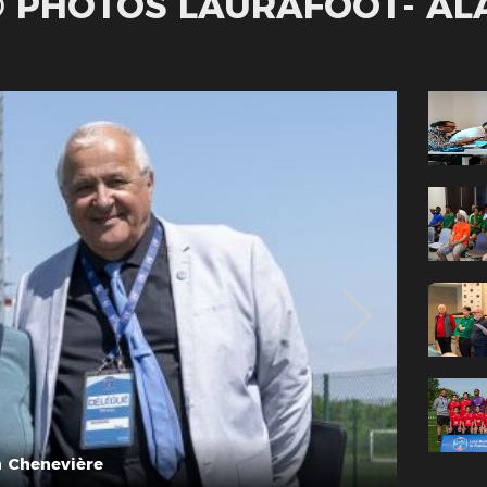
 © PHOTOS LAURAFOOT- AL
 Chenevière