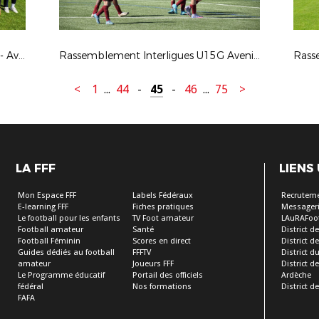
Rassemblement Interdistricts U14F - Avril 2022
Rassemblement Interligues U15G Avenir - 2022-
<
1
...
44
-
45
-
46
...
75
>
LA FFF
LIENS
Mon Espace FFF
Labels Fédéraux
Recrutem
E-learning FFF
Fiches pratiques
Messageri
Le football pour les enfants
TV Foot amateur
LAuRAFoo
Football amateur
Santé
District de
Football Féminin
Scores en direct
District de 
Guides dédiés au football
FFFTV
District d
amateur
Joueurs FFF
District 
Le Programme éducatif
Portail des officiels
Ardèche
fédéral
Nos formations
District de
FAFA