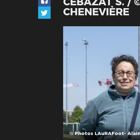
CÉBAZAT S. /
CHENEVIÈRE
© Photos LAuRAFoot- Alain