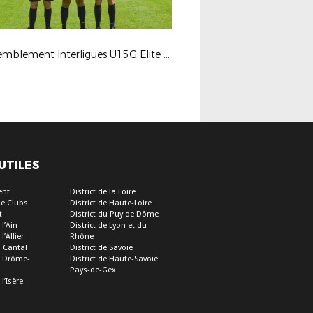
Rassemblement Interligues U15G Elite - 2022-
 UTILES
ent
District de la Loire
e Clubs
District de Haute-Loire
t
District du Puy de Dôme
 l’Ain
District de Lyon et du
l’Allier
Rhône
u Cantal
District de Savoie
de Drôme-
District de Haute-Savoie
Pays-de-Gex
 l’Isère