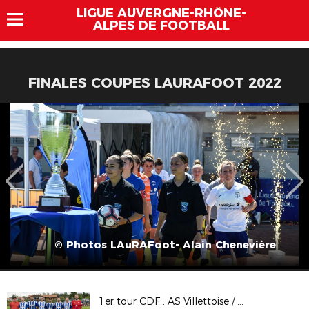
LIGUE AUVERGNE-RHÔNE-
ALPES DE FOOTBALL
FINALES COUPES LAURAFOOT 2022
© Photos LAuRAFoot- Alain Chenevière
1er tour CDF : AS Villettoise / US La Fouillouse