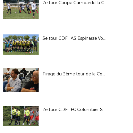
2e tour Coupe Gambardella CA : US Bas en Basset / FC Espaly
3e tour CDF : AS Espinasse Vozelle / SC Avermes
Tirage du 3ème tour de la Coupe de France (2022-2023)
2e tour CDF : FC Colombier Satolas / FC St Cyr Collonges au Mont D'Or