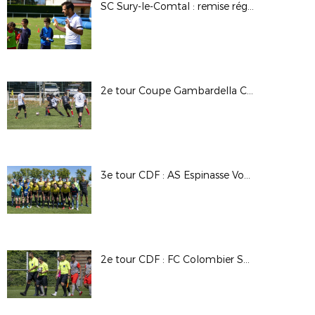
SC Sury-le-Comtal : remise régionale du label jeunes FFF Crédit Agricole
2e tour Coupe Gambardella CA : US Bas en Basset / FC Espaly
3e tour CDF : AS Espinasse Vozelle / SC Avermes
2e tour CDF : FC Colombier Satolas / FC St Cyr Collonges au Mont D'Or