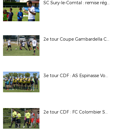
SC Sury-le-Comtal : remise régionale du label jeunes FFF Crédit Agricole
2e tour Coupe Gambardella CA : US Bas en Basset / FC Espaly
3e tour CDF : AS Espinasse Vozelle / SC Avermes
2e tour CDF : FC Colombier Satolas / FC St Cyr Collonges au Mont D'Or