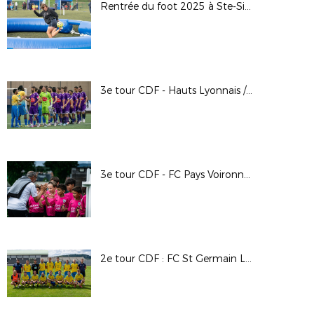
Rentrée du foot 2025 à Ste-Sigolène (43)
3e tour CDF - Hauts Lyonnais / FC Riom - Alain Chenevière
3e tour CDF - FC Pays Voironnais / AC Seyssinet Pariset - Arthur Farges
2e tour CDF : FC St Germain Laprade (D1) - US Fontannes (R3)