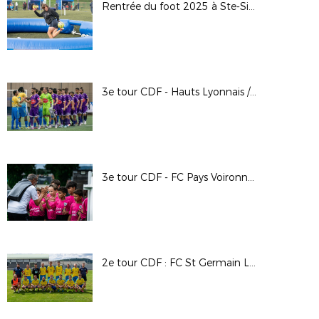
Rentrée du foot 2025 à Ste-Sigolène (43)
3e tour CDF - Hauts Lyonnais / FC Riom - Alain Chenevière
3e tour CDF - FC Pays Voironnais / AC Seyssinet Pariset - Arthur Farges
2e tour CDF : FC St Germain Laprade (D1) - US Fontannes (R3)