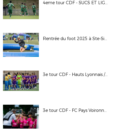
4eme tour CDF - SUCS ET LIGNON - MYF
Rentrée du foot 2025 à Ste-Sigolène (43)
3e tour CDF - Hauts Lyonnais / FC Riom - Alain Chenevière
3e tour CDF - FC Pays Voironnais / AC Seyssinet Pariset - Arthur Farges