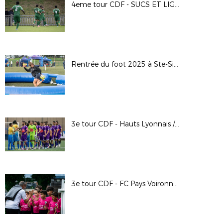
4eme tour CDF - SUCS ET LIGNON - MYF
Rentrée du foot 2025 à Ste-Sigolène (43)
3e tour CDF - Hauts Lyonnais / FC Riom - Alain Chenevière
3e tour CDF - FC Pays Voironnais / AC Seyssinet Pariset - Arthur Farges