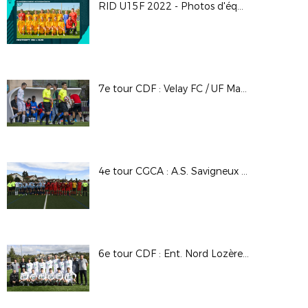
RID U15F 2022 - Photos d'équipes
7e tour CDF : Velay FC / UF Maconnais
4e tour CGCA : A.S. Savigneux Montbrison / C.S. Neuville
6e tour CDF : Ent. Nord Lozère / U.S. Feurs