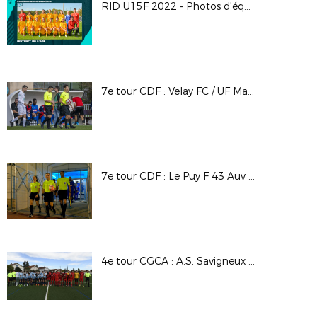
RID U15F 2022 - Photos d'équipes
7e tour CDF : Velay FC / UF Maconnais
7e tour CDF : Le Puy F 43 Auv / Andrézieux Bouthéon FC
4e tour CGCA : A.S. Savigneux Montbrison / C.S. Neuville