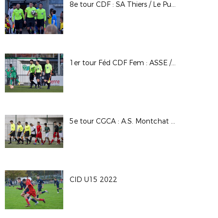
8e tour CDF : SA Thiers / Le Puy F 43 Auv
1er tour Féd CDF Fem : ASSE / FFYAA
5e tour CGCA : A.S. Montchat Lyon / O. Saint Etienne
CID U15 2022