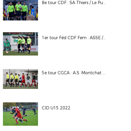
8e tour CDF : SA Thiers / Le Puy F 43 Auv
1er tour Féd CDF Fem : ASSE / FFYAA
5e tour CGCA : A.S. Montchat Lyon / O. Saint Etienne
CID U15 2022