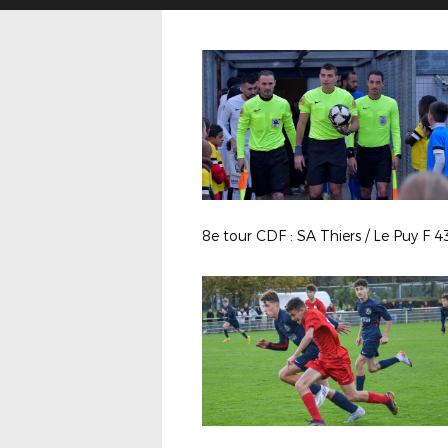
8e tour CDF : SA Thiers / Le Puy F 4