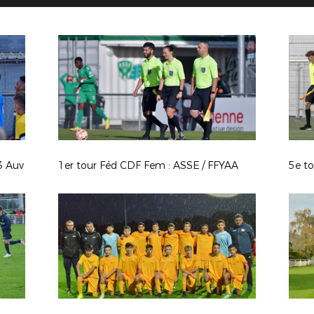
3 Auv
1er tour Féd CDF Fem : ASSE / FFYAA