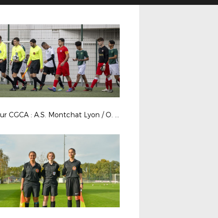
5e tour CGCA : A.S. Montchat Lyon / O. Saint Etienne