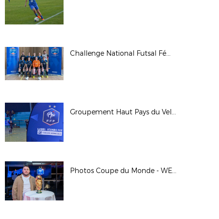
Challenge National Futsal Féminin - Finale Régionale 2023
Groupement Haut Pays du Velay : remise régionale du label jeunes FFF Crédit Agricole
Photos Coupe du Monde - WE des Bénévoles à Clairefontaine - Janvier 2023