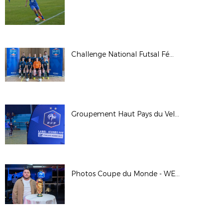
Challenge National Futsal Féminin - Finale Régionale 2023
Groupement Haut Pays du Velay : remise régionale du label jeunes FFF Crédit Agricole
Photos Coupe du Monde - WE des Bénévoles à Clairefontaine - Janvier 2023