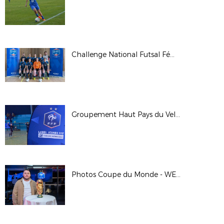
Challenge National Futsal Féminin - Finale Régionale 2023
Groupement Haut Pays du Velay : remise régionale du label jeunes FFF Crédit Agricole
Photos Coupe du Monde - WE des Bénévoles à Clairefontaine - Janvier 2023