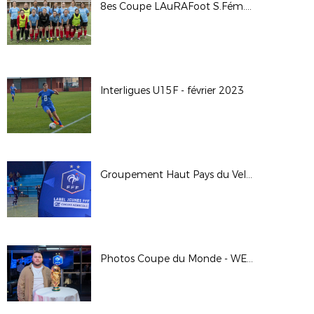
8es Coupe LAuRAFoot S.Fém. - AS Saint Martin en Haut - Sud Lyonnais 2013
Interligues U15F - février 2023
Groupement Haut Pays du Velay : remise régionale du label jeunes FFF Crédit Agricole
Photos Coupe du Monde - WE des Bénévoles à Clairefontaine - Janvier 2023