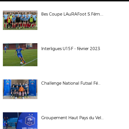
8es Coupe LAuRAFoot S.Fém. - AS Saint Martin en Haut - Sud Lyonnais 2013
Interligues U15F - février 2023
Challenge National Futsal Féminin - Finale Régionale 2023
Groupement Haut Pays du Velay : remise régionale du label jeunes FFF Crédit Agricole