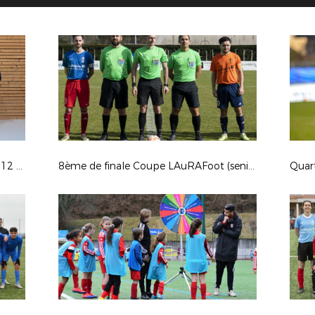
Challenge National Futsal Féminin : 12 mars 2023
8ème de finale Coupe LAuRAFoot (seniors masculins) : US Feurs (B) / AS Savigneux Montbrison