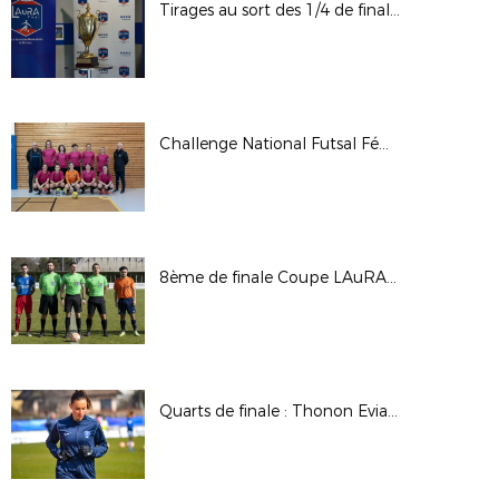
Tirages au sort des 1/4 de finale des Coupes LAuRAFoot : mardi 21 mars 2023 à Péronnas
Challenge National Futsal Féminin : 12 mars 2023
8ème de finale Coupe LAuRAFoot (seniors masculins) : US Feurs (B) / AS Savigneux Montbrison
Quarts de finale : Thonon Evian GG FC / OM