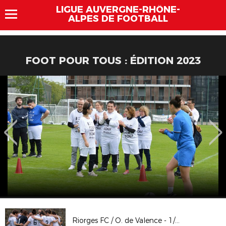
LIGUE AUVERGNE-RHÔNE-
ALPES DE FOOTBALL
FOOT POUR TOUS : ÉDITION 2023
Riorges FC / O. de Valence - 1/2 finale Coupe LAuRAFoot Sén. Fém.