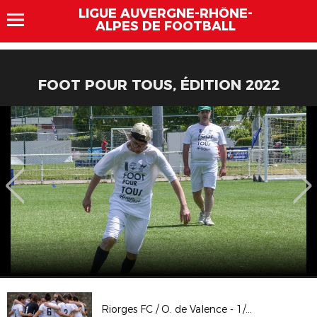
LIGUE AUVERGNE-RHÔNE-
ALPES DE FOOTBALL
FOOT POUR TOUS, ÉDITION 2022
Riorges FC / O. de Valence - 1/2 finale Coupe LAuRAFoot Sén. Fém.