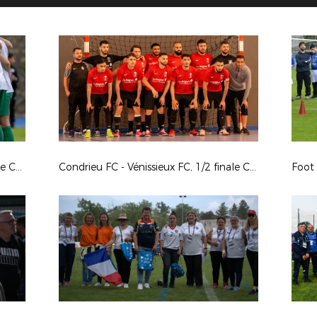
Riorges FC / O. de Valence - 1/2 finale Coupe LAuRAFoot Sén. Fém.
Condrieu FC - Vénissieux FC, 1/2 finale Coupe LAuRAFoot Futsal GV
Foot 