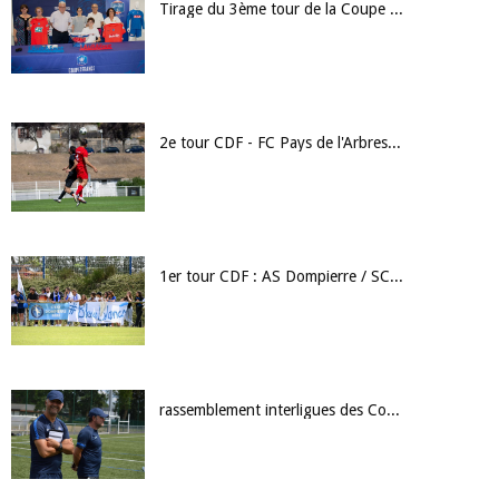
Tirage du 3ème tour de la Coupe de France : mercredi 6 septembre 2023
2e tour CDF - FC Pays de l'Arbresle / Sud Lyonnais F 2013
1er tour CDF : AS Dompierre / SC St-Pourçain
rassemblement interligues des Conseillers Techniques à Vichy du 3 au 5 juillet 2024