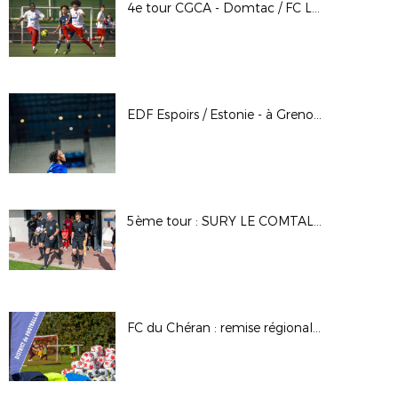
4e tour CGCA - Domtac / FC Lyon - Alain Chenevière
EDF Espoirs / Estonie - à Grenoble - Oct. 2025
5ème tour : SURY LE COMTAL / PIERRELATTE
FC du Chéran : remise régionale des Labels 2025