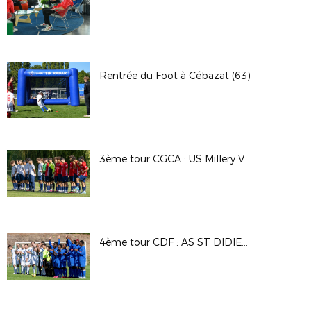
Rentrée du Foot à Cébazat (63)
3ème tour CGCA : US Millery Vourles / Andrézieux Bouthéon FC
4ème tour CDF : AS ST DIDIER ST JUST / A. OUVOIMOIJA