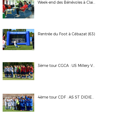
Week-end des Bénévoles à Clairefontaine - Octobre 2023
Rentrée du Foot à Cébazat (63)
3ème tour CGCA : US Millery Vourles / Andrézieux Bouthéon FC
4ème tour CDF : AS ST DIDIER ST JUST / A. OUVOIMOIJA