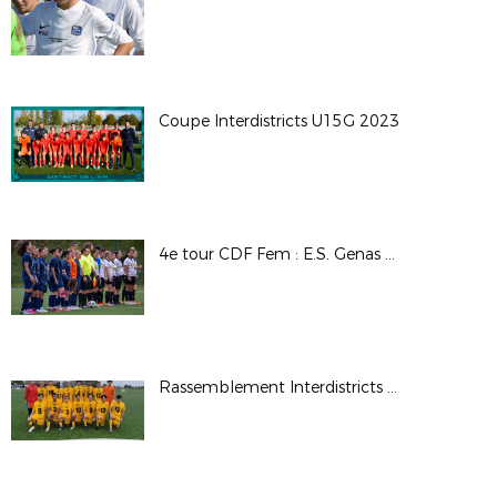
Coupe Interdistricts U15G 2023
4e tour CDF Fem : E.S. Genas Azieu / Chassieu Décines FC
Rassemblement Interdistricts U16G 2023