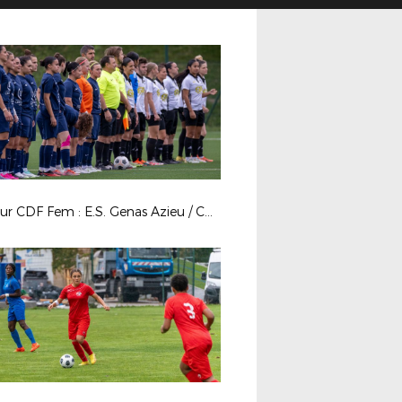
4e tour CDF Fem : E.S. Genas Azieu / Chassieu Décines FC