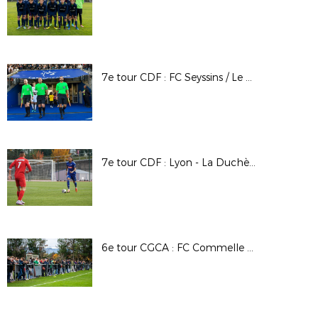
7e tour CDF : FC Seyssins / Le Puy F. 43 Auv.
7e tour CDF : Lyon - La Duchère / SC Bastia
6e tour CGCA : FC Commelle Vernay / EF Chataigneraie Veinazès