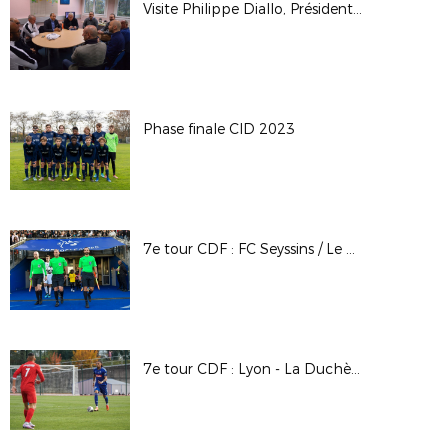
Visite Philippe Diallo, Président de la FFF et de Pascal Parent, Président de la LAuRAFoot, membre du COMEX au Collège de la Clavelière (Oullins)
Phase finale CID 2023
7e tour CDF : FC Seyssins / Le Puy F. 43 Auv.
7e tour CDF : Lyon - La Duchère / SC Bastia