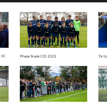
Visite Philippe Diallo, Président de la FFF et de Pascal Parent, Président de la LAuRAFoot, membre du COMEX au Collège de la Clavelière (Oullins)
Phase finale CID 2023