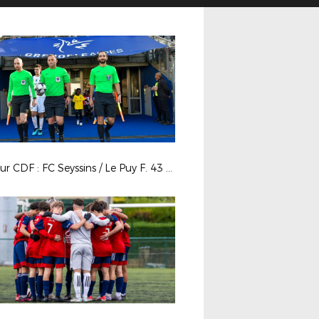
7e tour CDF : FC Seyssins / Le Puy F. 43 Auv.