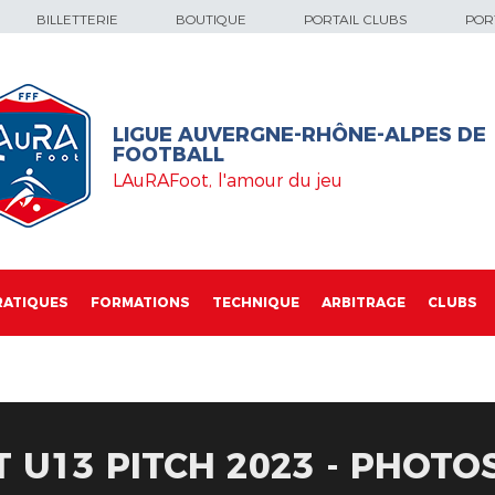
BILLETTERIE
BOUTIQUE
PORTAIL CLUBS
PORT
LIGUE AUVERGNE-RHÔNE-ALPES DE
FOOTBALL
LAuRAFoot, l'amour du jeu
RATIQUES
FORMATIONS
TECHNIQUE
ARBITRAGE
CLUBS
T U13 PITCH 2023 - PHOTO