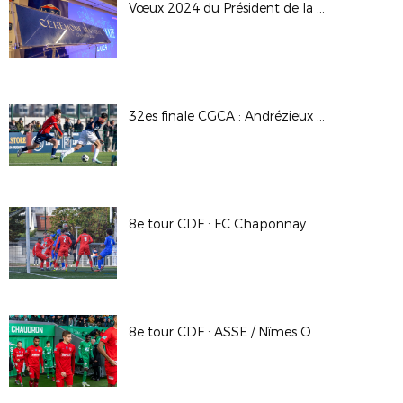
Vœux 2024 du Président de la LAuRAFoot
32es finale CGCA : Andrézieux Bouthéon FC / Montpellier HSC
8e tour CDF : FC Chaponnay Marennes / Le Puy F. 43 Auv.
8e tour CDF : ASSE / Nîmes O.