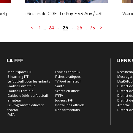
FC Laissaud : remise régionale du label jeunes FFF Crédit Agricole
16es finale CDF : Le Puy F 43 Auv / USL Dunkerque
<
1
...
24
-
25
-
26
...
75
>
LA FFF
LIENS
Mon Espace FFF
Labels Fédéraux
Recrutem
E-learning FFF
Fiches pratiques
Messageri
Le football pour les enfants
TV Foot amateur
LAuRAFoo
Football amateur
Santé
District de
Football Féminin
Scores en direct
District de 
Guides dédiés au football
FFFTV
District d
amateur
Joueurs FFF
District 
Le Programme éducatif
Portail des officiels
Ardèche
fédéral
Nos formations
District de
FAFA