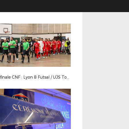
32es finale CNF : Lyon 8 Futsal / UJS Toulouse