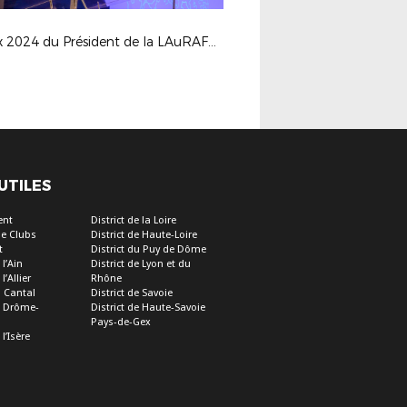
Vœux 2024 du Président de la LAuRAFoot
 UTILES
ent
District de la Loire
e Clubs
District de Haute-Loire
t
District du Puy de Dôme
 l’Ain
District de Lyon et du
l’Allier
Rhône
u Cantal
District de Savoie
de Drôme-
District de Haute-Savoie
Pays-de-Gex
 l’Isère