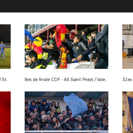
8es de finale CDF - Le Puy F 43 Auv / Stade Lavallois
8es de finale CDF - AS Saint Priest / Valenciennes AFC