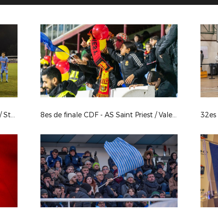
8es de finale CDF - Le Puy F 43 Auv / Stade Lavallois
8es de finale CDF - AS Saint Priest / Valenciennes AFC