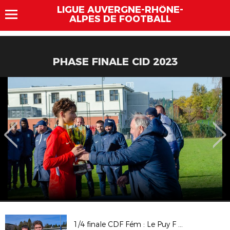
LIGUE AUVERGNE-RHÔNE-
ALPES DE FOOTBALL
PHASE FINALE CID 2023
1/4 finale CDF Fém : Le Puy F 43 Auv / PSG