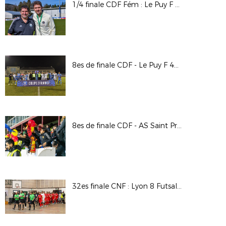
1/4 finale CDF Fém : Le Puy F 43 Auv / PSG
8es de finale CDF - Le Puy F 43 Auv / Stade Lavallois
8es de finale CDF - AS Saint Priest / Valenciennes AFC
32es finale CNF : Lyon 8 Futsal / UJS Toulouse