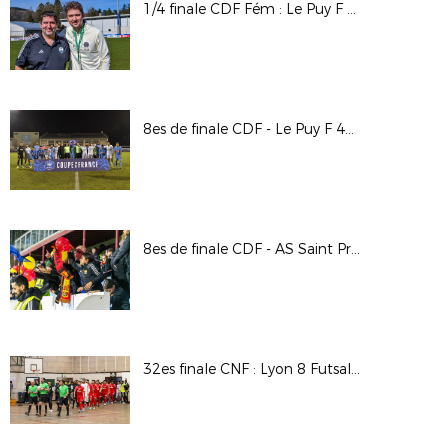
1/4 finale CDF Fém : Le Puy F 43 Auv / PSG
8es de finale CDF - Le Puy F 43 Auv / Stade Lavallois
8es de finale CDF - AS Saint Priest / Valenciennes AFC
32es finale CNF : Lyon 8 Futsal / UJS Toulouse