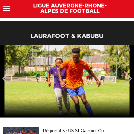
LIGUE AUVERGNE-RHÔNE-
ALPES DE FOOTBALL
LAURAFOOT & KABUBU
Régional 3 : US St Galmier Chamboeuf / FC Roche St Genest (B)