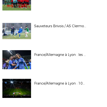
Sauveteurs Brivois / AS Clermont St-Jacques : 16èmes de finale Coupe LAuRAFoot (seniors masculins)
France/Allemagne à Lyon : les photos
France/Allemagne à Lyon : 100 femmes accueillies par la CR Mixité