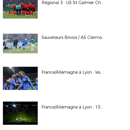
Régional 3 : US St Galmier Chamboeuf / FC Roche St Genest (B)
Sauveteurs Brivois / AS Clermont St-Jacques : 16èmes de finale Coupe LAuRAFoot (seniors masculins)
France/Allemagne à Lyon : les photos
France/Allemagne à Lyon : 100 femmes accueillies par la CR Mixité